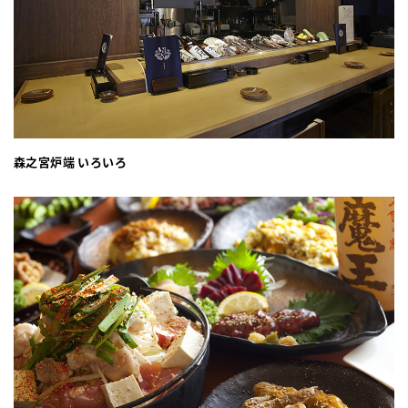
森之宮炉端 いろいろ