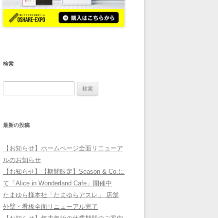
検索
検
索:
最新の投稿
【お知らせ】ホームページ全面リニューア
ルのお知らせ
【お知らせ】【期間限定】Season & Co.に
て「Alice in Wonderland Cafe」開催中
たまゆら様本社「たまゆらアスレ」 店舗
外壁・看板全面リニューアル完了