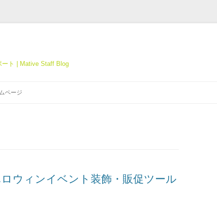
tive Staff Blog
コ
ン
ホームページ
テ
ン
ツ
へ
ス
キ
ッ
プ
版 ハロウィンイベント装飾・販促ツール