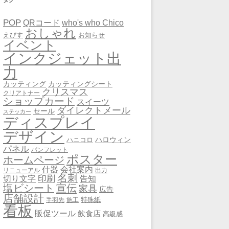
タグ
POP
QRコード
who's who Chico
おしゃれ
えびす
お知らせ
イベント
インクジェット出
力
カッティング
カッティングシート
クリスマス
クリアトナー
ショップカード
スイーツ
ダイレクトメール
セール
ステッカー
ディスプレイ
デザイン
ハロウィン
ハニコロ
パネル
パンフレット
ポスター
ホームページ
会社案内
什器
リニューアル
出力
名刺
印刷
告知
切り文字
宣伝
塩ビシート
家具
広告
店舗設計
特殊紙
手羽先
施工
看板
販促ツール
飲食店
高級感