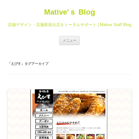
Mative'ｓ Blog
店舗デザイン・店舗新規出店をトータルサポート | Mative Staff Blog
コ
メニュー
ン
テ
ン
ツ
へ
「
えびす
」タグアーカイブ
ス
キ
ッ
プ