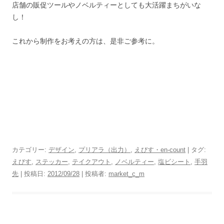
店舗の販促ツールやノベルティーとしても大活躍まちがいな
し！
これから制作をお考えの方は、是非ご参考に。
カテゴリー:
デザイン
,
プリアラ（出力）
,
えびす・en-count
| タグ:
えびす
,
ステッカー
,
テイクアウト
,
ノベルティー
,
塩ビシート
,
手羽
先
| 投稿日:
2012/09/28
|
投稿者:
market_c_m