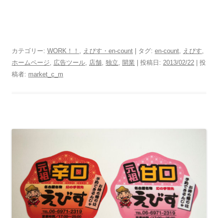
カテゴリー:
WORK！！
,
えびす・en-count
| タグ:
en-count
,
えびす
,
ホームページ
,
広告ツール
,
店舗
,
独立
,
開業
| 投稿日:
2013/02/22
|
投
稿者:
market_c_m