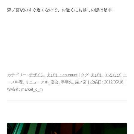
森ノ宮駅のすぐ近くなので、お近くにお越しの際は是非！
カテゴリー:
デザイン
,
えびす・en-count
| タグ:
えびす
,
ぐるなび
,
コ
ース料理
,
リニューアル
,
宴会
,
手羽先
,
森ノ宮
| 投稿日:
2012/05/18
|
投稿者:
market_c_m