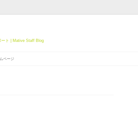
tive Staff Blog
コ
ン
ホームページ
テ
ン
ツ
へ
ス
キ
ッ
プ