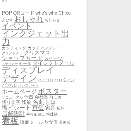
タグ
POP
QRコード
who's who Chico
おしゃれ
えびす
お知らせ
イベント
インクジェット出
力
カッティング
カッティングシート
クリスマス
クリアトナー
ショップカード
スイーツ
ダイレクトメール
セール
ステッカー
ディスプレイ
デザイン
ハロウィン
ハニコロ
パネル
パンフレット
ポスター
ホームページ
会社案内
什器
リニューアル
出力
名刺
印刷
告知
切り文字
宣伝
塩ビシート
家具
広告
店舗設計
特殊紙
手羽先
施工
看板
販促ツール
飲食店
高級感