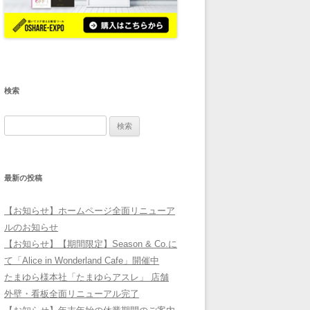
検索
検
索:
最新の投稿
【お知らせ】ホームページ全面リニューア
ルのお知らせ
【お知らせ】【期間限定】Season & Co.に
て「Alice in Wonderland Cafe」開催中
たまゆら様本社「たまゆらアスレ」 店舗
外壁・看板全面リニューアル完了