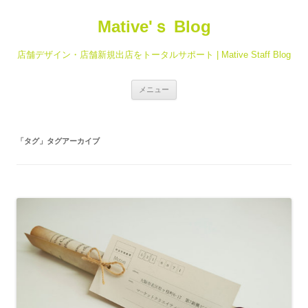
Mative'ｓ Blog
店舗デザイン・店舗新規出店をトータルサポート | Mative Staff Blog
コ
メニュー
ン
テ
ン
ツ
へ
「
タグ
」タグアーカイブ
ス
キ
ッ
プ