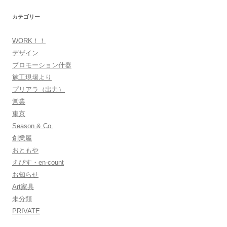
ブ
カテゴリー
WORK！！
デザイン
プロモーション什器
施工現場より
プリアラ（出力）
営業
東京
Season & Co.
創業屋
おともや
えびす・en-count
お知らせ
Art家具
未分類
PRIVATE