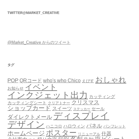
TWITTER@MARKET_CREATIVE
@Market_Creative からのツイート
タグ
おしゃれ
POP
QRコード
who's who Chico
えびす
イベント
お知らせ
インクジェット出力
カッティング
クリスマス
カッティングシート
クリアトナー
ショップカード
スイーツ
セール
ステッカー
ディスプレイ
ダイレクトメール
デザイン
パネル
ハロウィン
ハニコロ
パンフレット
ポスター
ホームページ
什器
リニューアル