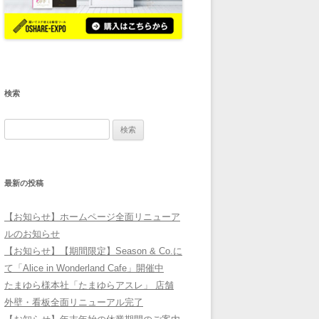
検索
検
索:
最新の投稿
【お知らせ】ホームページ全面リニューア
ルのお知らせ
【お知らせ】【期間限定】Season & Co.に
て「Alice in Wonderland Cafe」開催中
たまゆら様本社「たまゆらアスレ」 店舗
外壁・看板全面リニューアル完了