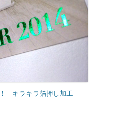
！ キラキラ箔押し加工