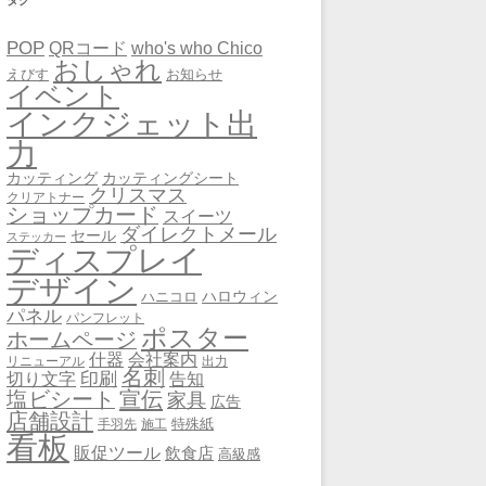
タグ
POP
QRコード
who's who Chico
おしゃれ
えびす
お知らせ
イベント
インクジェット出
力
カッティング
カッティングシート
クリスマス
クリアトナー
ショップカード
スイーツ
ダイレクトメール
セール
ステッカー
ディスプレイ
デザイン
ハロウィン
ハニコロ
パネル
パンフレット
ポスター
ホームページ
会社案内
什器
リニューアル
出力
名刺
印刷
告知
切り文字
宣伝
塩ビシート
家具
広告
店舗設計
特殊紙
手羽先
施工
看板
販促ツール
飲食店
高級感