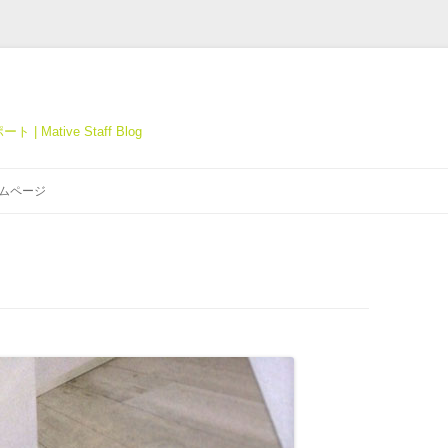
tive Staff Blog
コ
ン
ホームページ
テ
ン
ツ
へ
ス
キ
ッ
プ