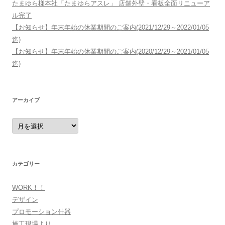
たまゆら様本社「たまゆらアスレ」 店舗外壁・看板全面リニューア
ル完了
【お知らせ】年末年始の休業期間のご案内(2021/12/29～2022/01/05
迄)
【お知らせ】年末年始の休業期間のご案内(2020/12/29～2021/01/05
迄)
アーカイブ
ア
ー
カ
イ
ブ
カテゴリー
WORK！！
デザイン
プロモーション什器
施工現場より