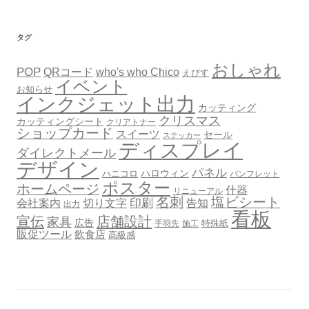
タグ
おしゃれ
POP
QRコード
who's who Chico
えびす
イベント
お知らせ
インクジェット出力
カッティング
クリスマス
カッティングシート
クリアトナー
ショップカード
スイーツ
セール
ステッカー
ディスプレイ
ダイレクトメール
デザイン
パネル
ハロウィン
ハニコロ
パンフレット
ポスター
ホームページ
什器
リニューアル
名刺
塩ビシート
会社案内
印刷
告知
切り文字
出力
看板
宣伝
店舗設計
家具
広告
特殊紙
手羽先
施工
販促ツール
飲食店
高級感