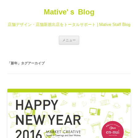
Mative'ｓ Blog
店舗デザイン・店舗新規出店をトータルサポート | Mative Staff Blog
コ
メニュー
ン
テ
ン
ツ
へ
「
新年
」タグアーカイブ
ス
キ
ッ
プ