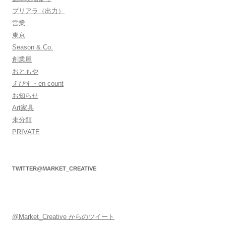
プリアラ（出力）
営業
東京
Season & Co.
創業屋
おともや
えびす・en-count
お知らせ
Art家具
未分類
PRIVATE
TWITTER@MARKET_CREATIVE
@Market_Creative からのツイート