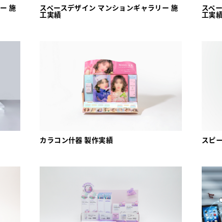
ー 施
スペースデザイン マンションギャラリー 施
スペー
工実績
工実
カラコン什器 製作実績
スピー